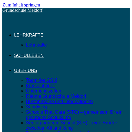
Zum Inhalt springen
Grundschule Meldorf
LEHRKRÄFTE
Lehrkräfte
SCHULLEBEN
ÜBER UNS
Team der GSM
Klassenbilder
Unterrichtszeiten
Räume Grundschule Meldorf
Busfahrpläne und Informationen
Schulweg
Schools That Care (STC) – gemeinsam für ein
gesundes Schulklima
Seniorpartner in School (SiS) – eine Brücke
zwischen Alt und Jung