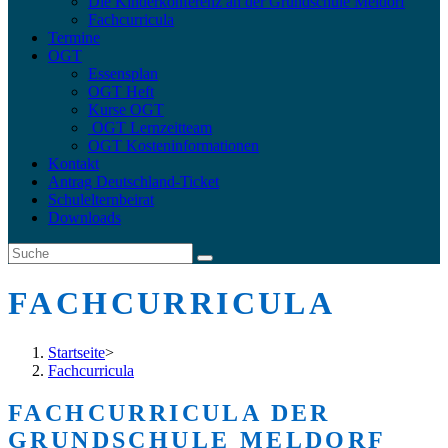
Die Kinderkonferenz an der Grundschule Meldorf
Fachcurricula
Termine
OGT
Essensplan
OGT Heft
Kurse OGT
OGT Lernzeitteam
OGT Kosteninformationen
Kontakt
Antrag Deutschland-Ticket
Schulelternbeirat
Downloads
FACHCURRICULA
Startseite
>
Fachcurricula
FACHCURRICULA DER
GRUNDSCHULE MELDORF