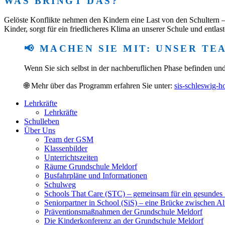
WAS BRINGT DAS?
Gelöste Konflikte nehmen den Kindern eine Last von den Schultern – s
Kinder, sorgt für ein friedlicheres Klima an unserer Schule und entlas
📢 MACHEN SIE MIT: UNSER T
Wenn Sie sich selbst in der nachberuflichen Phase befinden un
🌐 Mehr über das Programm erfahren Sie unter:
sis-schleswig-ho
Lehrkräfte
Lehrkräfte
Schulleben
Über Uns
Team der GSM
Klassenbilder
Unterrichtszeiten
Räume Grundschule Meldorf
Busfahrpläne und Informationen
Schulweg
Schools That Care (STC) – gemeinsam für ein gesundes
Seniorpartner in School (SiS) – eine Brücke zwischen Al
Präventionsmaßnahmen der Grundschule Meldorf
Die Kinderkonferenz an der Grundschule Meldorf