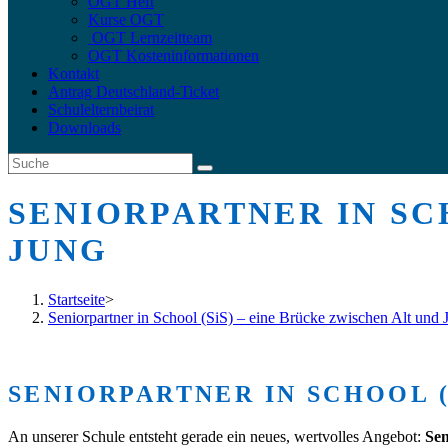
OGT Heft
Kurse OGT
OGT Lernzeitteam
OGT Kosteninformationen
Kontakt
Antrag Deutschland-Ticket
Schulelternbeirat
Downloads
SENIORPARTNER IN SC
JUNG
Startseite
>
Seniorpartner in School (SiS) – eine Brücke zwischen Alt und 
SENIORPARTNER IN SCHOOL (
An unserer Schule entsteht gerade ein neues, wertvolles Angebot:
Sen