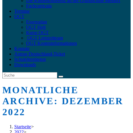
Die Kinderkonferenz an der Grundschule Meldorf
Fachcurricula
Termine
OGT
Essensplan
OGT Heft
Kurse OGT
OGT Lernzeitteam
OGT Kosteninformationen
Kontakt
Antrag Deutschland-Ticket
Schulelternbeirat
Downloads
MONATLICHE
ARCHIVE: DEZEMBER
2022
Startseite
>
2022
>