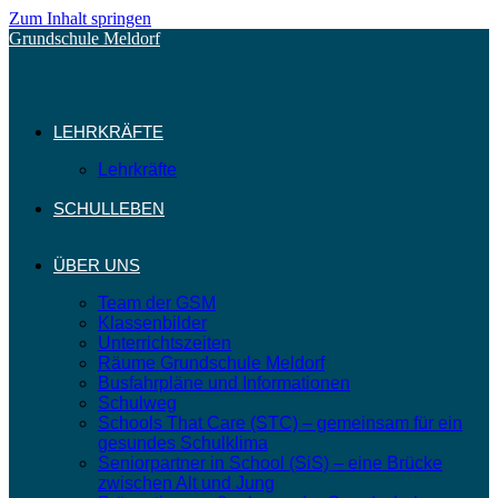
Zum Inhalt springen
Grundschule Meldorf
LEHRKRÄFTE
Lehrkräfte
SCHULLEBEN
ÜBER UNS
Team der GSM
Klassenbilder
Unterrichtszeiten
Räume Grundschule Meldorf
Busfahrpläne und Informationen
Schulweg
Schools That Care (STC) – gemeinsam für ein
gesundes Schulklima
Seniorpartner in School (SiS) – eine Brücke
zwischen Alt und Jung