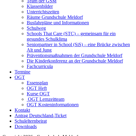
Team der GSM
Klassenbilder
Unterrichtszeiten
Räume Grundschule Meldorf
Busfahrpläne und Informationen
Schulweg
Schools That Care (STC) – gemeinsam für ein
gesundes Schulklima
Seniorpartner in School (SiS) – eine Brücke zwischen
Alt und Jung
Präventionsmaßnahmen der Grundschule Meldorf
Die Kinderkonferenz an der Grundschule Meldorf
Fachcurricula
Termine
OGT
Essensplan
OGT Heft
Kurse OGT
OGT Lernzeitteam
OGT Kosteninformationen
Kontakt
Antrag Deutschland-Ticket
Schulelternbeirat
Downloads