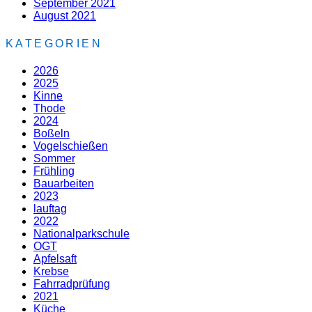
September 2021
August 2021
KATEGORIEN
2026
2025
Kinne
Thode
2024
Boßeln
Vogelschießen
Sommer
Frühling
Bauarbeiten
2023
lauftag
2022
Nationalparkschule
OGT
Apfelsaft
Krebse
Fahrradprüfung
2021
Küche