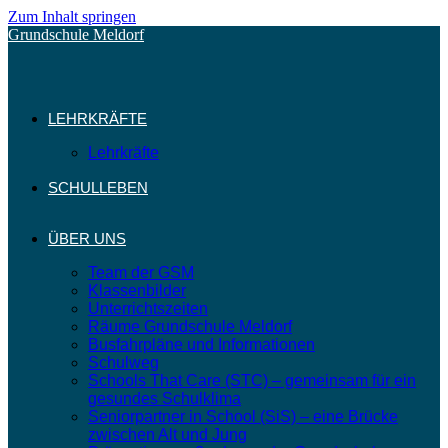
Zum Inhalt springen
Grundschule Meldorf
LEHRKRÄFTE
Lehrkräfte
SCHULLEBEN
ÜBER UNS
Team der GSM
Klassenbilder
Unterrichtszeiten
Räume Grundschule Meldorf
Busfahrpläne und Informationen
Schulweg
Schools That Care (STC) – gemeinsam für ein
gesundes Schulklima
Seniorpartner in School (SiS) – eine Brücke
zwischen Alt und Jung