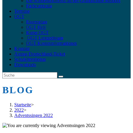
Die Kinderkonferenz an der Grundschule Meldorf
Fachcurricula
Termine
OGT
Essensplan
OGT Heft
Kurse OGT
OGT Lernzeitteam
OGT Kosteninformationen
Kontakt
Antrag Deutschland-Ticket
Schulelternbeirat
Downloads
BLOG
Startseite
>
2022
>
Adventssingen 2022