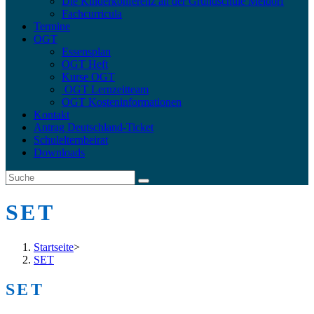
Die Kinderkonferenz an der Grundschule Meldorf
Fachcurricula
Termine
OGT
Essensplan
OGT Heft
Kurse OGT
OGT Lernzeitteam
OGT Kosteninformationen
Kontakt
Antrag Deutschland-Ticket
Schulelternbeirat
Downloads
SET
Startseite
>
SET
SET