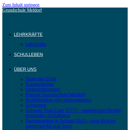
Zum Inhalt springen
Grundschule Meldorf
LEHRKRÄFTE
Lehrkräfte
SCHULLEBEN
ÜBER UNS
Team der GSM
Klassenbilder
Unterrichtszeiten
Räume Grundschule Meldorf
Busfahrpläne und Informationen
Schulweg
Schools That Care (STC) – gemeinsam für ein
gesundes Schulklima
Seniorpartner in School (SiS) – eine Brücke
zwischen Alt und Jung