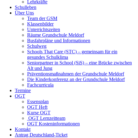
Lehrkräfte
Schulleben
Über Uns
Team der GSM
Klassenbilder
Unterrichtszeiten
Räume Grundschule Meldorf
Busfahrpläne und Informationen
Schulweg
Schools That Care (STC) – gemeinsam für ein
gesundes Schulklima
Seniorpartner in School (SiS) – eine Brücke zwischen
Alt und Jung
Präventionsmaßnahmen der Grundschule Meldorf
Die Kinderkonferenz an der Grundschule Meldorf
Fachcurricula
Termine
OGT
Essensplan
OGT Heft
Kurse OGT
OGT Lernzeitteam
OGT Kosteninformationen
Kontakt
Antrag Deutschland-Ticket