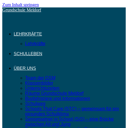
Zum Inhalt springen
Grundschule Meldorf
LEHRKRÄFTE
Lehrkräfte
SCHULLEBEN
ÜBER UNS
Team der GSM
Klassenbilder
Unterrichtszeiten
Räume Grundschule Meldorf
Busfahrpläne und Informationen
Schulweg
Schools That Care (STC) – gemeinsam für ein
gesundes Schulklima
Seniorpartner in School (SiS) – eine Brücke
zwischen Alt und Jung