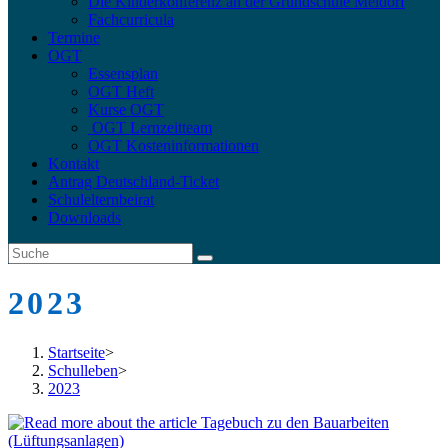
Die Kinderkonferenz an der Grundschule Meldorf
Fachcurricula
Termine
OGT
Essensplan
OGT Heft
Kurse OGT
OGT Lernzeitteam
OGT Kosteninformationen
Kontakt
Antrag Deutschland-Ticket
Schulelternbeirat
Downloads
2023
Startseite
>
Schulleben
>
2023