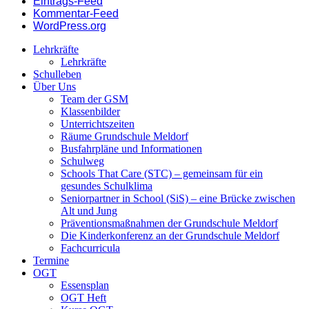
Eintrags-Feed
Kommentar-Feed
WordPress.org
Lehrkräfte
Lehrkräfte
Schulleben
Über Uns
Team der GSM
Klassenbilder
Unterrichtszeiten
Räume Grundschule Meldorf
Busfahrpläne und Informationen
Schulweg
Schools That Care (STC) – gemeinsam für ein
gesundes Schulklima
Seniorpartner in School (SiS) – eine Brücke zwischen
Alt und Jung
Präventionsmaßnahmen der Grundschule Meldorf
Die Kinderkonferenz an der Grundschule Meldorf
Fachcurricula
Termine
OGT
Essensplan
OGT Heft