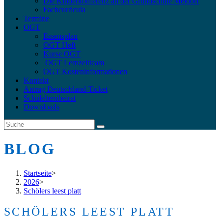
Die Kinderkonferenz an der Grundschule Meldorf
Fachcurricula
Termine
OGT
Essensplan
OGT Heft
Kurse OGT
OGT Lernzeitteam
OGT Kosteninformationen
Kontakt
Antrag Deutschland-Ticket
Schulelternbeirat
Downloads
BLOG
Startseite
>
2026
>
Schölers leest platt
SCHÖLERS LEEST PLATT