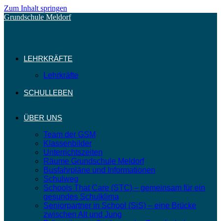
Zum Inhalt springen
Grundschule Meldorf
LEHRKRÄFTE
Lehrkräfte
SCHULLEBEN
ÜBER UNS
Team der GSM
Klassenbilder
Unterrichtszeiten
Räume Grundschule Meldorf
Busfahrpläne und Informationen
Schulweg
Schools That Care (STC) – gemeinsam für ein
gesundes Schulklima
Seniorpartner in School (SiS) – eine Brücke
zwischen Alt und Jung