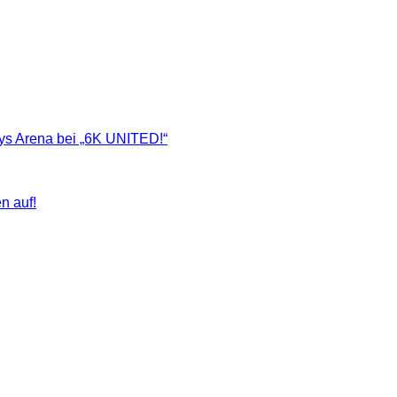
ays Arena bei „6K UNITED!“
n auf!