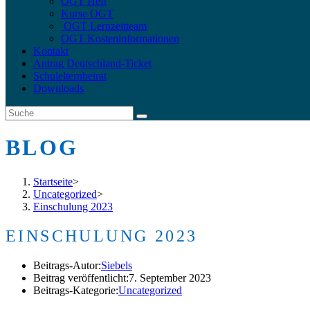
OGT Heft
Kurse OGT
OGT Lernzeitteam
OGT Kosteninformationen
Kontakt
Antrag Deutschland-Ticket
Schulelternbeirat
Downloads
BLOG
Startseite
>
Uncategorized
>
Einschulung 2023
EINSCHULUNG 2023
Beitrags-Autor:
Siebels
Beitrag veröffentlicht:
7. September 2023
Beitrags-Kategorie:
Uncategorized