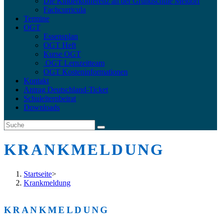
Die Kinderkonferenz an der Grundschule Meldorf
Fachcurricula
Termine
OGT
Essensplan
OGT Heft
Kurse OGT
OGT Lernzeitteam
OGT Kosteninformationen
Kontakt
Antrag Deutschland-Ticket
Schulelternbeirat
Downloads
KRANKMELDUNG
Startseite
>
Krankmeldung
KRANKMELDUNG