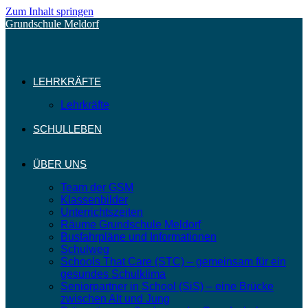
Zum Inhalt springen
Grundschule Meldorf
LEHRKRÄFTE
Lehrkräfte
SCHULLEBEN
ÜBER UNS
Team der GSM
Klassenbilder
Unterrichtszeiten
Räume Grundschule Meldorf
Busfahrpläne und Informationen
Schulweg
Schools That Care (STC) – gemeinsam für ein
gesundes Schulklima
Seniorpartner in School (SiS) – eine Brücke
zwischen Alt und Jung